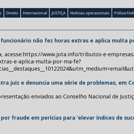
s
Direito
Internacional
JUSTIÇA
Notícias operacionais
Polícia Fed
ue funcionário não fez horas extras e aplica multa 
a, acesse:https://www.jota.info/tributos-e-empresas
xtras-e-aplica-multa-por-ma-fe?
ticias__destaques__10122024&utm_medium=email&u
tra juiz e denuncia uma série de problemas, em C
esentação enviados ao Conselho Nacional de Justiça 
or fraude em perícias para ‘elevar índices de su