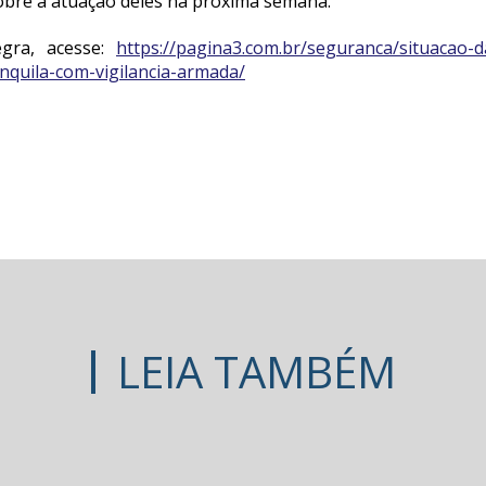
sobre a atuação deles na próxima semana.
egra, acesse:
https://pagina3.com.br/seguranca/situacao-
nquila-com-vigilancia-armada/
LEIA TAMBÉM