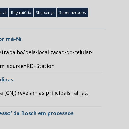
eral
Regulatório
Shoppings
Supermecados
por má-fé
/trabalho/pela-localizacao-do-celular-
tm_source=RD+Station
olinas
(CNJ) revelam as principais falhas,
cesso’ da Bosch em processos