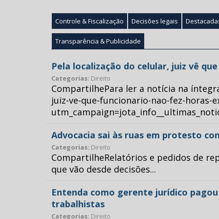
Controle & Fiscalização
Decisões legais
Destacada
Transparência & Publicidade
Pela localização do celular, juiz vê q
Categorias:
Direito
CompartilhePara ler a notícia na íntegr
juiz-ve-que-funcionario-nao-fez-horas-e
utm_campaign=jota_info__ultimas_no
Advocacia sai às ruas em protesto con
Categorias:
Direito
CompartilheRelatórios e pedidos de repr
que vão desde decisões...
Entenda como gerente jurídico pagou p
trabalhistas
Categorias:
Direito