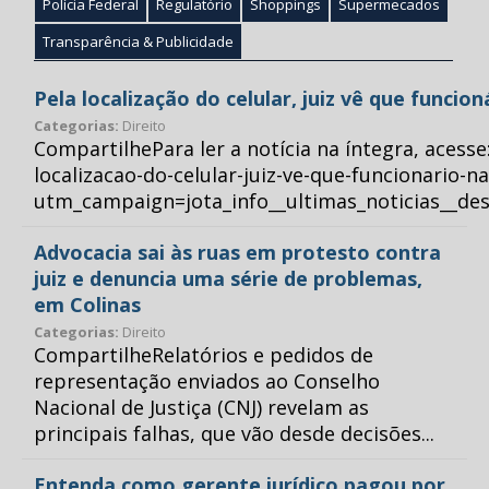
Polícia Federal
Regulatório
Shoppings
Supermecados
Transparência & Publicidade
Pela localização do celular, juiz vê que funcio
Categorias:
Direito
CompartilhePara ler a notícia na íntegra, acess
localizacao-do-celular-juiz-ve-que-funcionario-n
utm_campaign=jota_info__ultimas_noticias__
Advocacia sai às ruas em protesto contra
juiz e denuncia uma série de problemas,
em Colinas
Categorias:
Direito
CompartilheRelatórios e pedidos de
representação enviados ao Conselho
Nacional de Justiça (CNJ) revelam as
principais falhas, que vão desde decisões...
Entenda como gerente jurídico pagou por