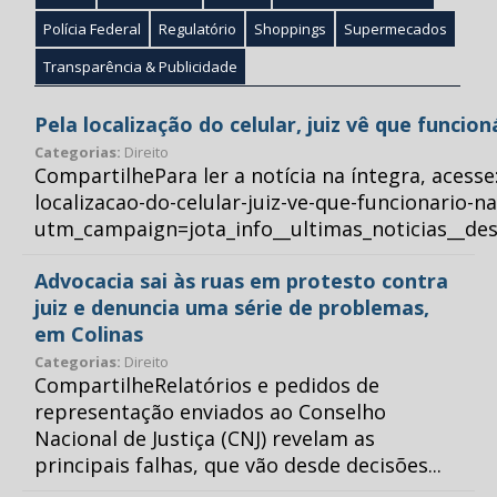
Polícia Federal
Regulatório
Shoppings
Supermecados
Transparência & Publicidade
Pela localização do celular, juiz vê que funcio
Categorias:
Direito
CompartilhePara ler a notícia na íntegra, acess
localizacao-do-celular-juiz-ve-que-funcionario-n
utm_campaign=jota_info__ultimas_noticias__
Advocacia sai às ruas em protesto contra
juiz e denuncia uma série de problemas,
em Colinas
Categorias:
Direito
CompartilheRelatórios e pedidos de
representação enviados ao Conselho
Nacional de Justiça (CNJ) revelam as
principais falhas, que vão desde decisões...