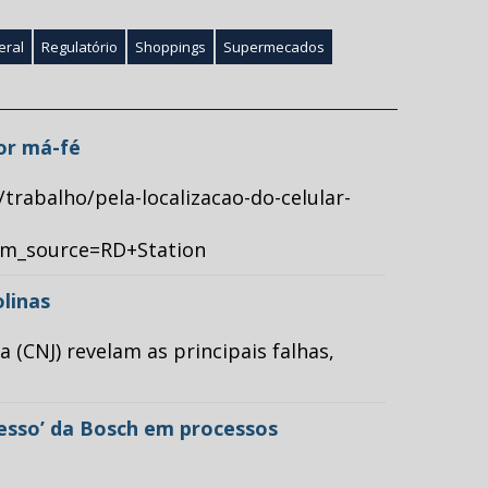
eral
Regulatório
Shoppings
Supermecados
por má-fé
/trabalho/pela-localizacao-do-celular-
tm_source=RD+Station
olinas
(CNJ) revelam as principais falhas,
cesso’ da Bosch em processos