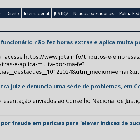
s
Direito
Internacional
JUSTIÇA
Notícias operacionais
Polícia Fed
ue funcionário não fez horas extras e aplica multa 
a, acesse:https://www.jota.info/tributos-e-empresas
xtras-e-aplica-multa-por-ma-fe?
ticias__destaques__10122024&utm_medium=email&u
tra juiz e denuncia uma série de problemas, em C
esentação enviados ao Conselho Nacional de Justiça 
or fraude em perícias para ‘elevar índices de su