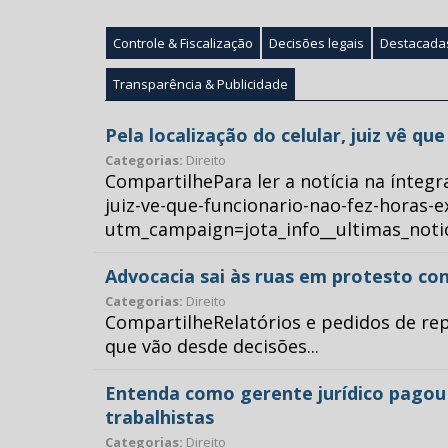
Controle & Fiscalização
Decisões legais
Destacada
Transparência & Publicidade
Pela localização do celular, juiz vê q
Categorias:
Direito
CompartilhePara ler a notícia na íntegr
juiz-ve-que-funcionario-nao-fez-horas-e
utm_campaign=jota_info__ultimas_no
Advocacia sai às ruas em protesto con
Categorias:
Direito
CompartilheRelatórios e pedidos de repr
que vão desde decisões...
Entenda como gerente jurídico pagou p
trabalhistas
Categorias:
Direito