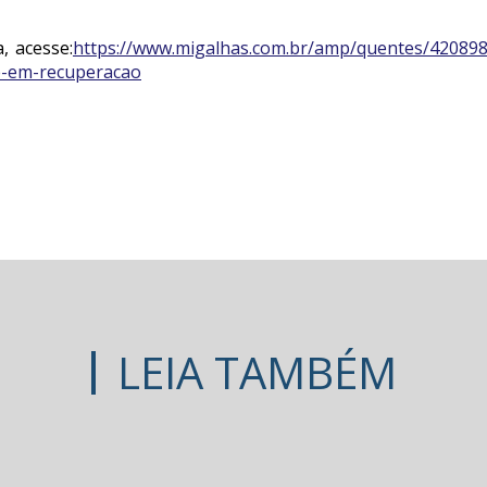
, acesse:
https://www.migalhas.com.br/amp/quentes/42089
de-em-recuperacao
LEIA TAMBÉM