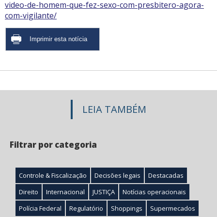
video-de-homem-que-fez-sexo-com-presbitero-agora-
com-vigilante/
LEIA TAMBÉM
Filtrar por categoria
Controle & Fiscalização
Decisões legais
Destacadas
Direito
Internacional
JUSTIÇA
Notícias operacionais
Polícia Federal
Regulatório
Shoppings
Supermecados