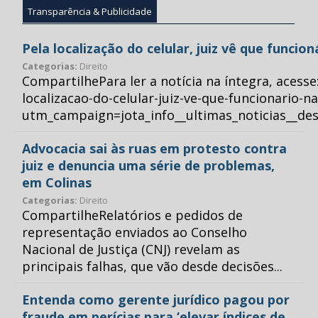
Transparência & Publicidade
Pela localização do celular, juiz vê que funcio
Categorias:
Direito
CompartilhePara ler a notícia na íntegra, acess
localizacao-do-celular-juiz-ve-que-funcionario-n
utm_campaign=jota_info__ultimas_noticias__
Advocacia sai às ruas em protesto contra
juiz e denuncia uma série de problemas,
em Colinas
Categorias:
Direito
CompartilheRelatórios e pedidos de
representação enviados ao Conselho
Nacional de Justiça (CNJ) revelam as
principais falhas, que vão desde decisões...
Entenda como gerente jurídico pagou por
fraude em perícias para ‘elevar índices de