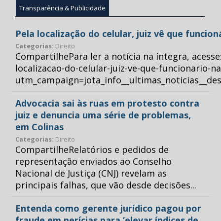
Transparência & Publicidade
Pela localização do celular, juiz vê que funcio
Categorias:
Direito
CompartilhePara ler a notícia na íntegra, acess
localizacao-do-celular-juiz-ve-que-funcionario-n
utm_campaign=jota_info__ultimas_noticias__
Advocacia sai às ruas em protesto contra
juiz e denuncia uma série de problemas,
em Colinas
Categorias:
Direito
CompartilheRelatórios e pedidos de
representação enviados ao Conselho
Nacional de Justiça (CNJ) revelam as
principais falhas, que vão desde decisões...
Entenda como gerente jurídico pagou por
fraude em perícias para ‘elevar índices de