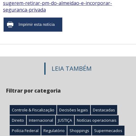
sugerem-retirar-pm-do-almeidao-e-incorporar-
seguranca-privada
LEIA TAMBÉM
Filtrar por categoria
Controle & Fiscalização
Decisões legais
Destacadas
Direito
Internacional
JUSTIÇA
Notícias operacionais
Polícia Federal
Regulatório
Shoppings
Supermecados