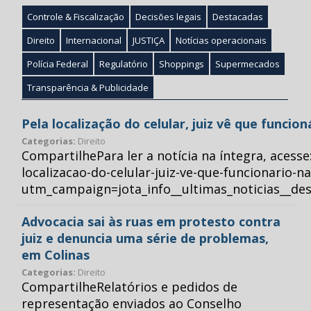
Controle & Fiscalização
Decisões legais
Destacadas
Direito
Internacional
JUSTIÇA
Notícias operacionais
Polícia Federal
Regulatório
Shoppings
Supermecados
Transparência & Publicidade
Pela localização do celular, juiz vê que funcio
Categorias:
Direito
CompartilhePara ler a notícia na íntegra, acess
localizacao-do-celular-juiz-ve-que-funcionario-n
utm_campaign=jota_info__ultimas_noticias__
Advocacia sai às ruas em protesto contra
juiz e denuncia uma série de problemas,
em Colinas
Categorias:
Direito
CompartilheRelatórios e pedidos de
representação enviados ao Conselho