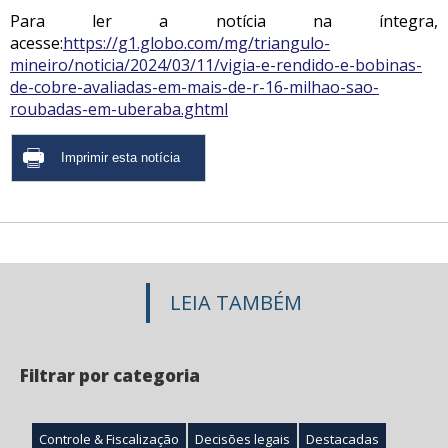
Para ler a notícia na íntegra,
acesse:
https://g1.globo.com/mg/triangulo-
mineiro/noticia/2024/03/11/vigia-e-rendido-e-bobinas-
de-cobre-avaliadas-em-mais-de-r-16-milhao-sao-
roubadas-em-uberaba.ghtml
LEIA TAMBÉM
Filtrar por categoria
Controle & Fiscalização
Decisões legais
Destacadas