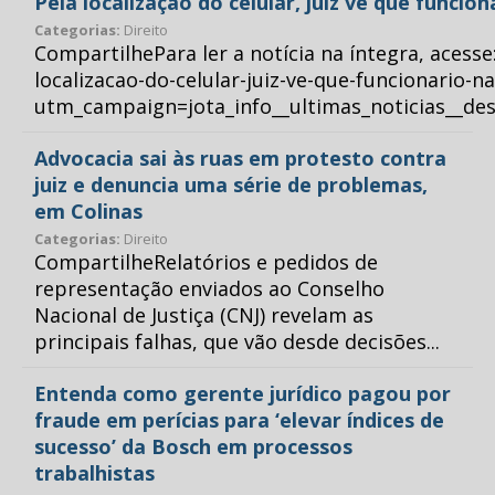
Pela localização do celular, juiz vê que funcio
Categorias:
Direito
CompartilhePara ler a notícia na íntegra, acess
localizacao-do-celular-juiz-ve-que-funcionario-n
utm_campaign=jota_info__ultimas_noticias__
Advocacia sai às ruas em protesto contra
juiz e denuncia uma série de problemas,
em Colinas
Categorias:
Direito
CompartilheRelatórios e pedidos de
representação enviados ao Conselho
Nacional de Justiça (CNJ) revelam as
principais falhas, que vão desde decisões...
Entenda como gerente jurídico pagou por
fraude em perícias para ‘elevar índices de
sucesso’ da Bosch em processos
trabalhistas