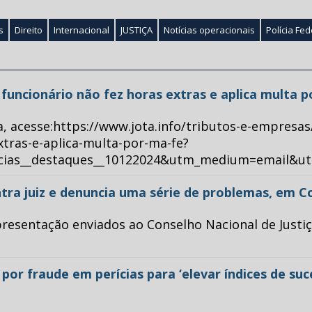
s
Direito
Internacional
JUSTIÇA
Notícias operacionais
Polícia Fed
ue funcionário não fez horas extras e aplica multa 
a, acesse:https://www.jota.info/tributos-e-empresas
xtras-e-aplica-multa-por-ma-fe?
ticias__destaques__10122024&utm_medium=email&u
tra juiz e denuncia uma série de problemas, em C
esentação enviados ao Conselho Nacional de Justiça 
or fraude em perícias para ‘elevar índices de su