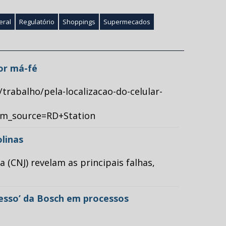
eral
Regulatório
Shoppings
Supermecados
por má-fé
/trabalho/pela-localizacao-do-celular-
tm_source=RD+Station
olinas
(CNJ) revelam as principais falhas,
cesso’ da Bosch em processos