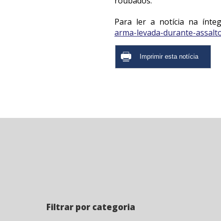
roubados.
Para ler a notícia na ínteg
arma-levada-durante-assalt
Filtrar por categoria