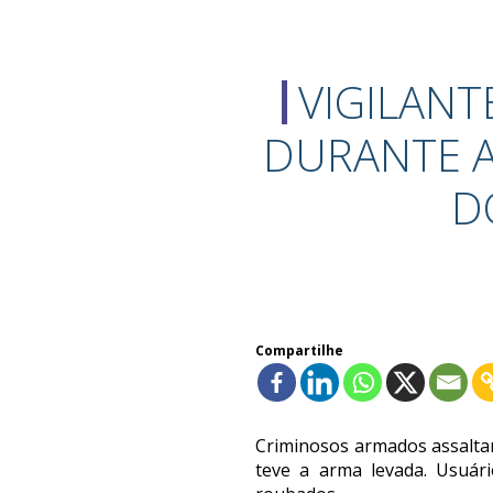
VIGILANT
DURANTE A
D
Compartilhe
Criminosos armados assalt
teve a arma levada. Usuá