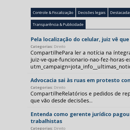
Controle & Fiscalização
Decisões legais
Destacada
Transparência & Publicidade
Pela localização do celular, juiz vê q
Categorias:
Direito
CompartilhePara ler a notícia na íntegr
juiz-ve-que-funcionario-nao-fez-horas-e
utm_campaign=jota_info__ultimas_no
Advocacia sai às ruas em protesto con
Categorias:
Direito
CompartilheRelatórios e pedidos de repr
que vão desde decisões...
Entenda como gerente jurídico pagou p
trabalhistas
Categorias:
Direito