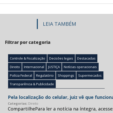
LEIA TAMBÉM
Filtrar por categoria
Controle & Fiscalização
Decisões legais
Destacadas
Direito
Internacional
JUSTIÇA
Notícias operacionais
Polícia Federal
Regulatório
Shoppings
Supermecados
Transparência & Publicidade
Pela localização do celular, juiz vê que funcio
Categorias:
Direito
CompartilhePara ler a notícia na íntegra, acess