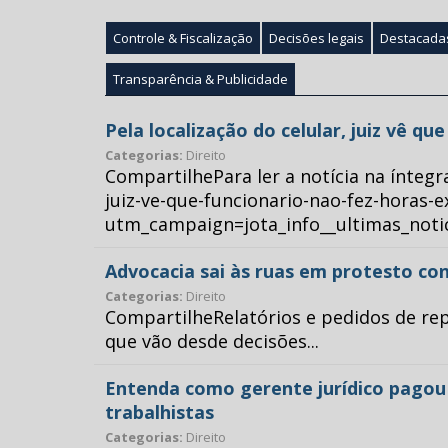
Controle & Fiscalização
Decisões legais
Destacada
Transparência & Publicidade
Pela localização do celular, juiz vê q
Categorias:
Direito
CompartilhePara ler a notícia na íntegr
juiz-ve-que-funcionario-nao-fez-horas-e
utm_campaign=jota_info__ultimas_no
Advocacia sai às ruas em protesto con
Categorias:
Direito
CompartilheRelatórios e pedidos de repr
que vão desde decisões...
Entenda como gerente jurídico pagou p
trabalhistas
Categorias:
Direito