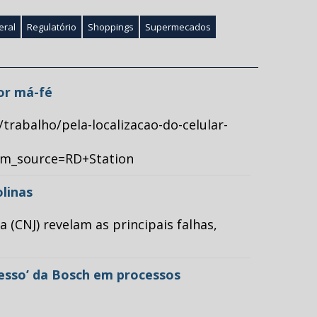
eral
Regulatório
Shoppings
Supermecados
por má-fé
/trabalho/pela-localizacao-do-celular-
tm_source=RD+Station
olinas
(CNJ) revelam as principais falhas,
cesso’ da Bosch em processos