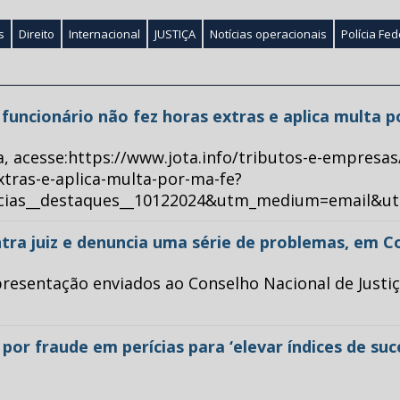
s
Direito
Internacional
JUSTIÇA
Notícias operacionais
Polícia Fed
ue funcionário não fez horas extras e aplica multa 
a, acesse:https://www.jota.info/tributos-e-empresas
xtras-e-aplica-multa-por-ma-fe?
ticias__destaques__10122024&utm_medium=email&u
tra juiz e denuncia uma série de problemas, em C
esentação enviados ao Conselho Nacional de Justiça 
or fraude em perícias para ‘elevar índices de su