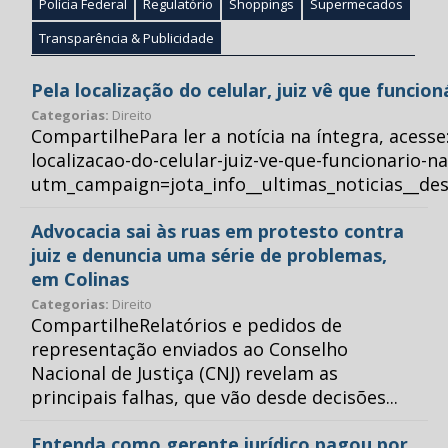
Polícia Federal
Regulatório
Shoppings
Supermecados
Transparência & Publicidade
Pela localização do celular, juiz vê que funcio
Categorias:
Direito
CompartilhePara ler a notícia na íntegra, acess
localizacao-do-celular-juiz-ve-que-funcionario-n
utm_campaign=jota_info__ultimas_noticias__
Advocacia sai às ruas em protesto contra
juiz e denuncia uma série de problemas,
em Colinas
Categorias:
Direito
CompartilheRelatórios e pedidos de
representação enviados ao Conselho
Nacional de Justiça (CNJ) revelam as
principais falhas, que vão desde decisões...
Entenda como gerente jurídico pagou por