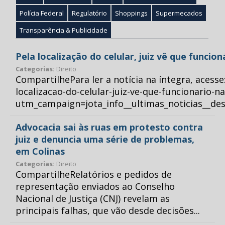
Polícia Federal
Regulatório
Shoppings
Supermecados
Transparência & Publicidade
Pela localização do celular, juiz vê que funcio
Categorias:
Direito
CompartilhePara ler a notícia na íntegra, acess
localizacao-do-celular-juiz-ve-que-funcionario-n
utm_campaign=jota_info__ultimas_noticias__
Advocacia sai às ruas em protesto contra
juiz e denuncia uma série de problemas,
em Colinas
Categorias:
Direito
CompartilheRelatórios e pedidos de
representação enviados ao Conselho
Nacional de Justiça (CNJ) revelam as
principais falhas, que vão desde decisões...