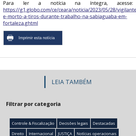
Para ler a notícia na íntegra, acesse:
https://g1.globo.com/ce/ceara/noticia/2023/05/28/vigilant
e-morto-a-tiros-durante-trabalho-na-sabiaguaba-em-
fortaleza.ghtml
LEIA TAMBÉM
Filtrar por categoria
Controle & Fiscalização
Decisões legais
Destacadas
Direito
Internacional
JUSTIÇA
Notícias operacionais