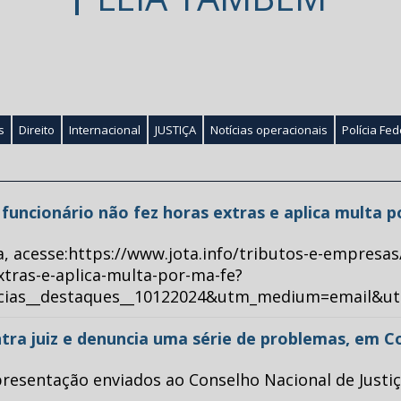
s
Direito
Internacional
JUSTIÇA
Notícias operacionais
Polícia Fed
ue funcionário não fez horas extras e aplica multa 
a, acesse:https://www.jota.info/tributos-e-empresas
xtras-e-aplica-multa-por-ma-fe?
ticias__destaques__10122024&utm_medium=email&u
tra juiz e denuncia uma série de problemas, em C
esentação enviados ao Conselho Nacional de Justiça 