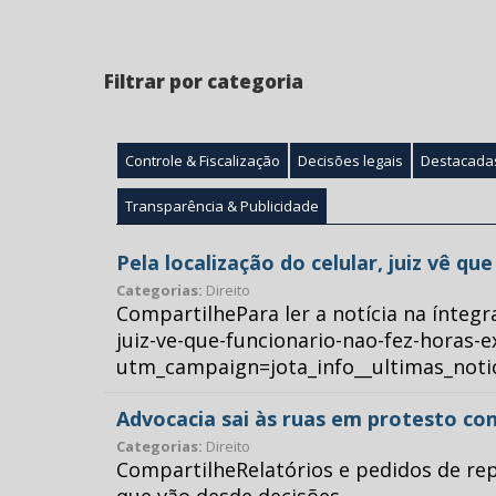
Filtrar por categoria
Controle & Fiscalização
Decisões legais
Destacada
Transparência & Publicidade
Pela localização do celular, juiz vê q
Categorias:
Direito
CompartilhePara ler a notícia na íntegr
juiz-ve-que-funcionario-nao-fez-horas-e
utm_campaign=jota_info__ultimas_no
Advocacia sai às ruas em protesto con
Categorias:
Direito
CompartilheRelatórios e pedidos de repr