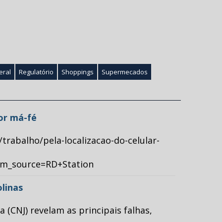
eral
Regulatório
Shoppings
Supermecados
por má-fé
/trabalho/pela-localizacao-do-celular-
tm_source=RD+Station
olinas
(CNJ) revelam as principais falhas,