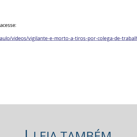
 acesse:
-paulo/videos/vigilante-e-morto-a-tiros-por-colega-de-trab
LEIA TAMBÉM