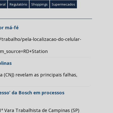
eral
Regulatório
Shoppings
Supermecados
por má-fé
/trabalho/pela-localizacao-do-celular-
tm_source=RD+Station
olinas
(CNJ) revelam as principais falhas,
cesso’ da Bosch em processos
ª Vara Trabalhista de Campinas (SP)