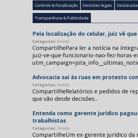
Controle & Fiscalização
Decisões legais
Destacada
Transparência & Publicidade
Pela localização do celular, juiz vê q
Categorias:
Direito
CompartilhePara ler a notícia na íntegr
juiz-ve-que-funcionario-nao-fez-horas-e
utm_campaign=jota_info__ultimas_no
Advocacia sai às ruas em protesto con
Categorias:
Direito
CompartilheRelatórios e pedidos de repr
que vão desde decisões...
Entenda como gerente jurídico pagou p
trabalhistas
Categorias:
Direito
CompartilheUm ex-gerente jurídico da 