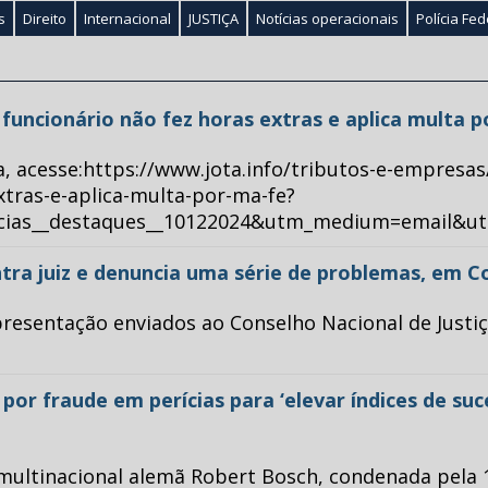
s
Direito
Internacional
JUSTIÇA
Notícias operacionais
Polícia Fed
ue funcionário não fez horas extras e aplica multa 
a, acesse:https://www.jota.info/tributos-e-empresas
xtras-e-aplica-multa-por-ma-fe?
ticias__destaques__10122024&utm_medium=email&u
tra juiz e denuncia uma série de problemas, em C
esentação enviados ao Conselho Nacional de Justiça 
or fraude em perícias para ‘elevar índices de su
multinacional alemã Robert Bosch, condenada pela 1