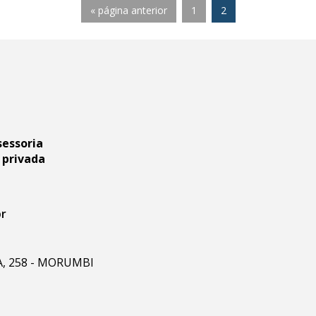
« página anterior
1
2
sessoria
 privada
br
RA, 258 - MORUMBI