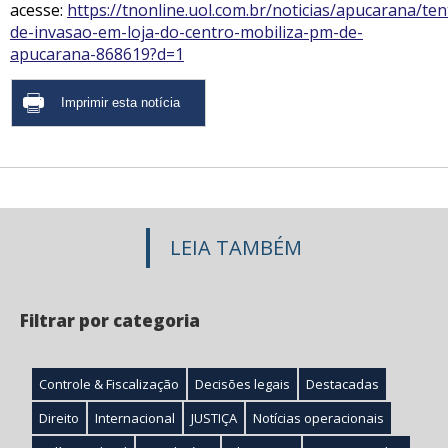
acesse:
https://tnonline.uol.com.br/noticias/apucarana/ten
de-invasao-em-loja-do-centro-mobiliza-pm-de-
apucarana-868619?d=1
LEIA TAMBÉM
Filtrar por categoria
Controle & Fiscalização
Decisões legais
Destacadas
Direito
Internacional
JUSTIÇA
Notícias operacionais