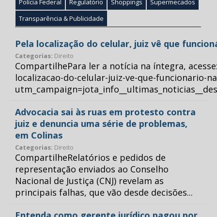
Polícia Federal
Regulatório
Shoppings
Supermecados
Transparência & Publicidade
Pela localização do celular, juiz vê que funcio
Categorias:
Direito
CompartilhePara ler a notícia na íntegra, acess
localizacao-do-celular-juiz-ve-que-funcionario-n
utm_campaign=jota_info__ultimas_noticias__
Advocacia sai às ruas em protesto contra
juiz e denuncia uma série de problemas,
em Colinas
Categorias:
Direito
CompartilheRelatórios e pedidos de
representação enviados ao Conselho
Nacional de Justiça (CNJ) revelam as
principais falhas, que vão desde decisões...
Entenda como gerente jurídico pagou por