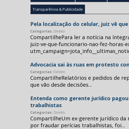
Transparência & Publicidade
Pela localização do celular, juiz vê q
Categorias:
Direito
CompartilhePara ler a notícia na íntegr
juiz-ve-que-funcionario-nao-fez-horas-e
utm_campaign=jota_info__ultimas_no
Advocacia sai às ruas em protesto con
Categorias:
Direito
CompartilheRelatórios e pedidos de repr
que vão desde decisões...
Entenda como gerente jurídico pagou p
trabalhistas
Categorias:
Direito
CompartilheUm ex-gerente jurídico da 
por fraudar perícias trabalhistas, foi...