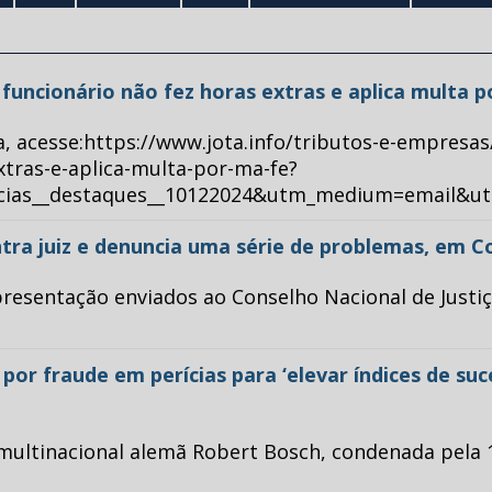
ue funcionário não fez horas extras e aplica multa 
a, acesse:https://www.jota.info/tributos-e-empresas
xtras-e-aplica-multa-por-ma-fe?
ticias__destaques__10122024&utm_medium=email&u
tra juiz e denuncia uma série de problemas, em C
esentação enviados ao Conselho Nacional de Justiça 
or fraude em perícias para ‘elevar índices de su
multinacional alemã Robert Bosch, condenada pela 1