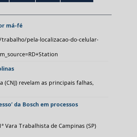
por má-fé
/trabalho/pela-localizacao-do-celular-
tm_source=RD+Station
olinas
(CNJ) revelam as principais falhas,
cesso’ da Bosch em processos
ª Vara Trabalhista de Campinas (SP)