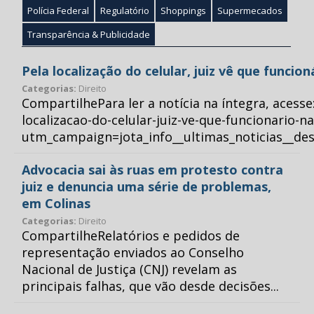
Polícia Federal
Regulatório
Shoppings
Supermecados
Transparência & Publicidade
Pela localização do celular, juiz vê que funcio
Categorias:
Direito
CompartilhePara ler a notícia na íntegra, acess
localizacao-do-celular-juiz-ve-que-funcionario-n
utm_campaign=jota_info__ultimas_noticias__
Advocacia sai às ruas em protesto contra
juiz e denuncia uma série de problemas,
em Colinas
Categorias:
Direito
CompartilheRelatórios e pedidos de
representação enviados ao Conselho
Nacional de Justiça (CNJ) revelam as
principais falhas, que vão desde decisões...