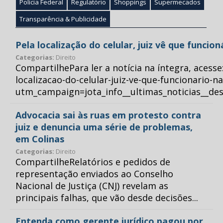
Polícia Federal
Regulatório
Shoppings
Supermecados
Transparência & Publicidade
Pela localização do celular, juiz vê que funcio
Categorias:
Direito
CompartilhePara ler a notícia na íntegra, acess
localizacao-do-celular-juiz-ve-que-funcionario-n
utm_campaign=jota_info__ultimas_noticias__
Advocacia sai às ruas em protesto contra
juiz e denuncia uma série de problemas,
em Colinas
Categorias:
Direito
CompartilheRelatórios e pedidos de
representação enviados ao Conselho
Nacional de Justiça (CNJ) revelam as
principais falhas, que vão desde decisões...
Entenda como gerente jurídico pagou por