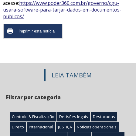
acesse:
https://www.poder360.com.br/governo/cgu-
usara-software-para-tarjar-dados-em-documentos-
publicos/
LEIA TAMBÉM
Filtrar por categoria
Controle & Fiscalização
Decisões legais
Destacadas
Direito
Internacional
JUSTIÇA
Notícias operacionais