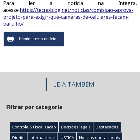
Para ler a notícia na íntegra,
acesse:
https://tecnoblog.net/noticias/comissao-aprova-
projeto-para-exigir-que-cameras-de-celulares-facam-
barulho/
LEIA TAMBÉM
Filtrar por categoria
Controle & Fiscalização
Decisões legais
Destacadas
Direito
Internacional
JUSTIÇA
Notícias operacionais