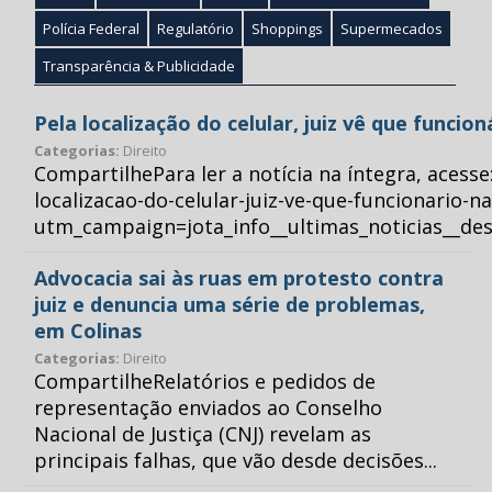
Polícia Federal
Regulatório
Shoppings
Supermecados
Transparência & Publicidade
Pela localização do celular, juiz vê que funcio
Categorias:
Direito
CompartilhePara ler a notícia na íntegra, acess
localizacao-do-celular-juiz-ve-que-funcionario-n
utm_campaign=jota_info__ultimas_noticias__
Advocacia sai às ruas em protesto contra
juiz e denuncia uma série de problemas,
em Colinas
Categorias:
Direito
CompartilheRelatórios e pedidos de
representação enviados ao Conselho
Nacional de Justiça (CNJ) revelam as
principais falhas, que vão desde decisões...