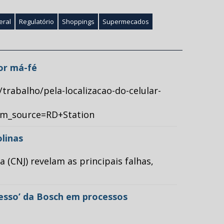
eral
Regulatório
Shoppings
Supermecados
por má-fé
/trabalho/pela-localizacao-do-celular-
tm_source=RD+Station
olinas
(CNJ) revelam as principais falhas,
cesso’ da Bosch em processos