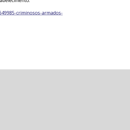
tabelecimento.
/6649985-criminosos-armados-