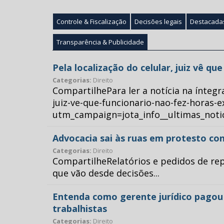
Controle & Fiscalização
Decisões legais
Destacada
Transparência & Publicidade
Pela localização do celular, juiz vê q
Categorias:
Direito
CompartilhePara ler a notícia na íntegr
juiz-ve-que-funcionario-nao-fez-horas-e
utm_campaign=jota_info__ultimas_no
Advocacia sai às ruas em protesto con
Categorias:
Direito
CompartilheRelatórios e pedidos de repr
que vão desde decisões...
Entenda como gerente jurídico pagou p
trabalhistas
Categorias:
Direito