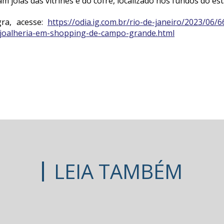
m joias das vitrines e do cofre, localizado nos fundos do es
gra, acesse:
https://odia.ig.com.br/rio-de-janeiro/2023/06
-joalheria-em-shopping-de-campo-grande.html
LEIA TAMBÉM