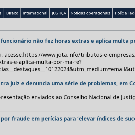
s
Direito
Internacional
JUSTIÇA
Notícias operacionais
Polícia Fed
ue funcionário não fez horas extras e aplica multa 
a, acesse:https://www.jota.info/tributos-e-empresas
xtras-e-aplica-multa-por-ma-fe?
ticias__destaques__10122024&utm_medium=email&u
tra juiz e denuncia uma série de problemas, em C
esentação enviados ao Conselho Nacional de Justiça 
or fraude em perícias para ‘elevar índices de su