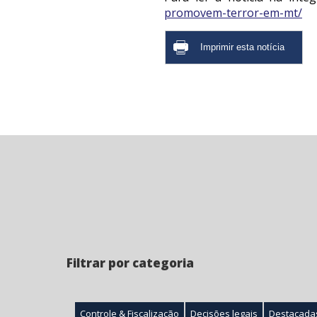
promovem-terror-em-mt/
Filtrar por categoria
Controle & Fiscalização
Decisões legais
Destacada