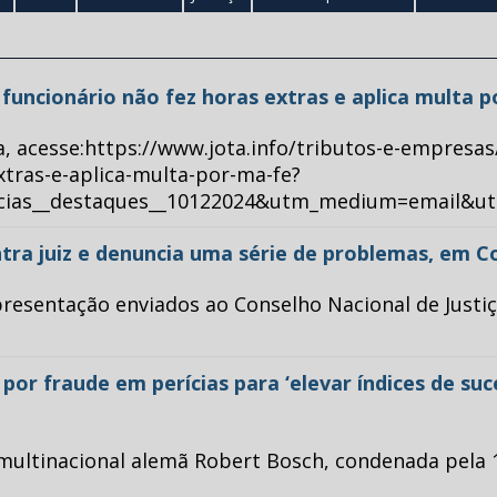
ue funcionário não fez horas extras e aplica multa 
a, acesse:https://www.jota.info/tributos-e-empresas
xtras-e-aplica-multa-por-ma-fe?
ticias__destaques__10122024&utm_medium=email&u
tra juiz e denuncia uma série de problemas, em C
esentação enviados ao Conselho Nacional de Justiça 
or fraude em perícias para ‘elevar índices de su
multinacional alemã Robert Bosch, condenada pela 1