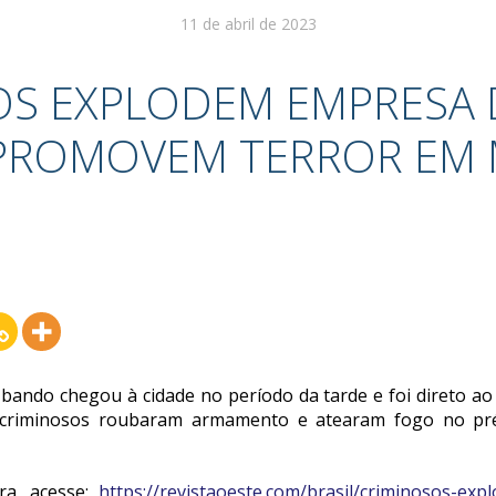
11 de abril de 2023
OS EXPLODEM EMPRESA 
PROMOVEM TERROR EM
ndo chegou à cidade no período da tarde e foi direto ao qu
Os criminosos roubaram armamento e atearam fogo no pr
gra, acesse:
https://revistaoeste.com/brasil/criminosos-ex