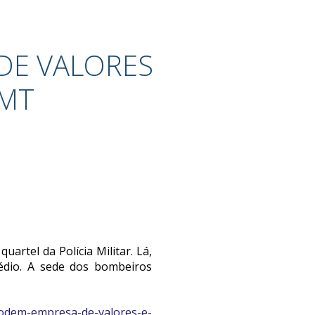
DE VALORES
 MT
artel da Polícia Militar. Lá,
édio. A sede dos bombeiros
plodem-empresa-de-valores-e-