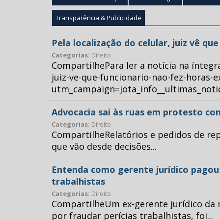
Transparência & Publicidade
Pela localização do celular, juiz vê q
Categorias:
Direito
CompartilhePara ler a notícia na íntegr
juiz-ve-que-funcionario-nao-fez-horas-e
utm_campaign=jota_info__ultimas_no
Advocacia sai às ruas em protesto con
Categorias:
Direito
CompartilheRelatórios e pedidos de repr
que vão desde decisões...
Entenda como gerente jurídico pagou p
trabalhistas
Categorias:
Direito
CompartilheUm ex-gerente jurídico da 
por fraudar perícias trabalhistas, foi...