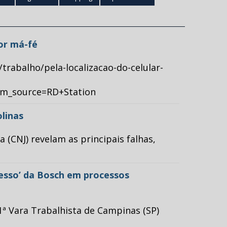
por má-fé
/trabalho/pela-localizacao-do-celular-
tm_source=RD+Station
olinas
(CNJ) revelam as principais falhas,
cesso’ da Bosch em processos
ª Vara Trabalhista de Campinas (SP)