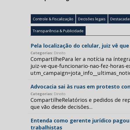
Controle & Fiscalização
Decisões legais
Destacada
Transparência & Publicidade
Pela localização do celular, juiz vê q
Categorias:
Direito
CompartilhePara ler a notícia na íntegr
juiz-ve-que-funcionario-nao-fez-horas-e
utm_campaign=jota_info__ultimas_no
Advocacia sai às ruas em protesto con
Categorias:
Direito
CompartilheRelatórios e pedidos de repr
que vão desde decisões...
Entenda como gerente jurídico pagou p
trabalhistas