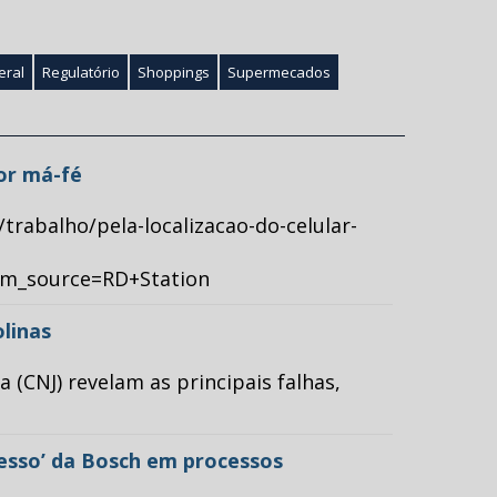
eral
Regulatório
Shoppings
Supermecados
por má-fé
/trabalho/pela-localizacao-do-celular-
tm_source=RD+Station
olinas
(CNJ) revelam as principais falhas,
cesso’ da Bosch em processos