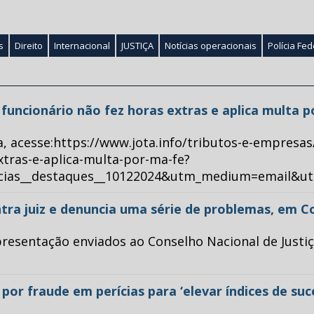
s
Direito
Internacional
JUSTIÇA
Notícias operacionais
Polícia Fed
ue funcionário não fez horas extras e aplica multa 
a, acesse:https://www.jota.info/tributos-e-empresas
xtras-e-aplica-multa-por-ma-fe?
ticias__destaques__10122024&utm_medium=email&u
tra juiz e denuncia uma série de problemas, em C
esentação enviados ao Conselho Nacional de Justiça 
or fraude em perícias para ‘elevar índices de su