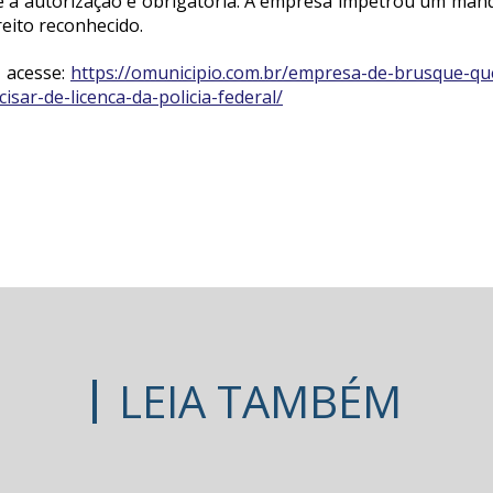
e a autorização é obrigatória. A empresa impetrou um man
reito reconhecido.
, acesse:
https://omunicipio.com.br/empresa-de-brusque-q
sar-de-licenca-da-policia-federal/
LEIA TAMBÉM