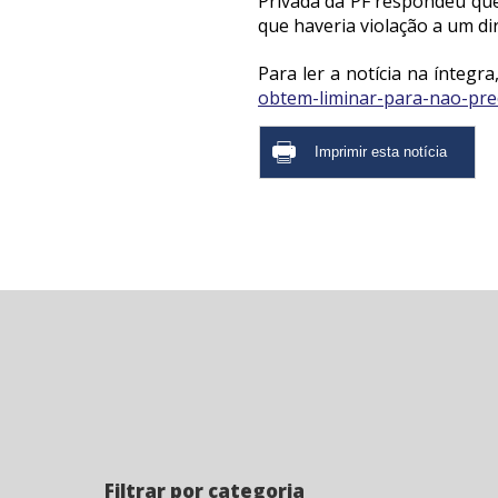
Privada da PF respondeu qu
que haveria violação a um di
Para ler a notícia na íntegra
obtem-liminar-para-nao-preci
Filtrar por categoria