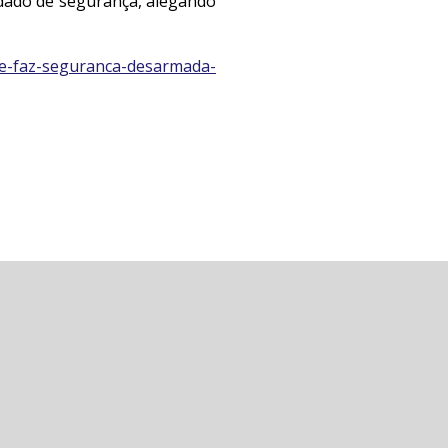
dado de segurança, alegando
ue-faz-seguranca-desarmada-