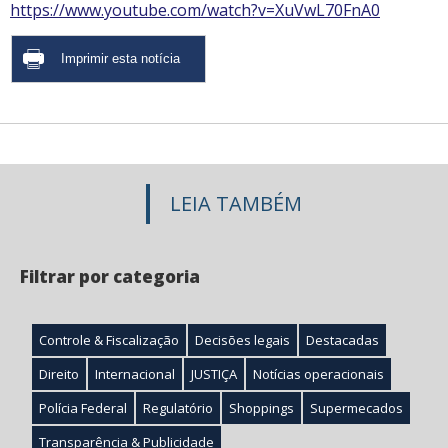
https://www.youtube.com/watch?v=XuVwL70FnA0
LEIA TAMBÉM
Filtrar por categoria
Controle & Fiscalização
Decisões legais
Destacadas
Direito
Internacional
JUSTIÇA
Notícias operacionais
Polícia Federal
Regulatório
Shoppings
Supermecados
Transparência & Publicidade