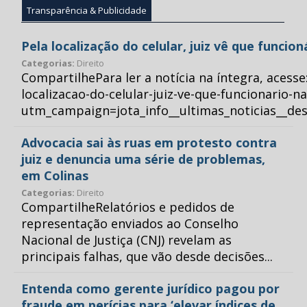
Transparência & Publicidade
Pela localização do celular, juiz vê que funcio
Categorias:
Direito
CompartilhePara ler a notícia na íntegra, acess
localizacao-do-celular-juiz-ve-que-funcionario-n
utm_campaign=jota_info__ultimas_noticias__
Advocacia sai às ruas em protesto contra
juiz e denuncia uma série de problemas,
em Colinas
Categorias:
Direito
CompartilheRelatórios e pedidos de
representação enviados ao Conselho
Nacional de Justiça (CNJ) revelam as
principais falhas, que vão desde decisões...
Entenda como gerente jurídico pagou por
fraude em perícias para ‘elevar índices de