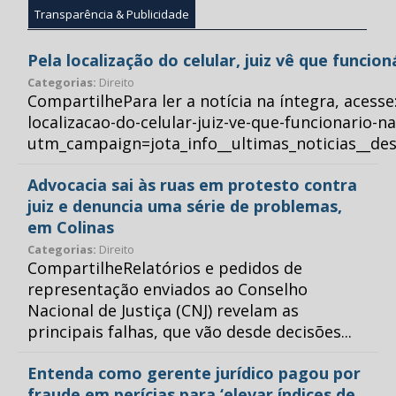
Transparência & Publicidade
Pela localização do celular, juiz vê que funcio
Categorias:
Direito
CompartilhePara ler a notícia na íntegra, acess
localizacao-do-celular-juiz-ve-que-funcionario-n
utm_campaign=jota_info__ultimas_noticias__
Advocacia sai às ruas em protesto contra
juiz e denuncia uma série de problemas,
em Colinas
Categorias:
Direito
CompartilheRelatórios e pedidos de
representação enviados ao Conselho
Nacional de Justiça (CNJ) revelam as
principais falhas, que vão desde decisões...
Entenda como gerente jurídico pagou por
fraude em perícias para ‘elevar índices de