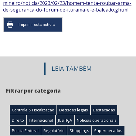
mineiro/noticia/2023/02/23/homem-tenta-roubar-arma-
de-seguranca-do-forum-de-iturama-e-e-baleado.ghtml
LEIA TAMBÉM
Filtrar por categoria
Controle & Fiscalização
Decisões legais
Destacadas
Direito
Internacional
JUSTIÇA
Notícias operacionais
Polícia Federal
Regulatório
Shoppings
Supermecados