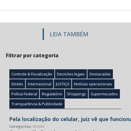
LEIA TAMBÉM
Filtrar por categoria
Controle & Fiscalização
Decisões legais
Destacadas
Direito
Internacional
JUSTIÇA
Notícias operacionais
Polícia Federal
Regulatório
Shoppings
Supermecados
Transparência & Publicidade
Pela localização do celular, juiz vê que funcio
Categorias:
Direito