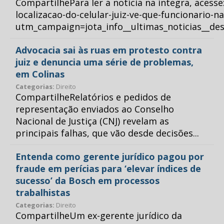
CompartilhePara ler a notícia na íntegra, acess
localizacao-do-celular-juiz-ve-que-funcionario-n
utm_campaign=jota_info__ultimas_noticias__
Advocacia sai às ruas em protesto contra
juiz e denuncia uma série de problemas,
em Colinas
Categorias:
Direito
CompartilheRelatórios e pedidos de
representação enviados ao Conselho
Nacional de Justiça (CNJ) revelam as
principais falhas, que vão desde decisões...
Entenda como gerente jurídico pagou por
fraude em perícias para ‘elevar índices de
sucesso’ da Bosch em processos
trabalhistas
Categorias:
Direito
CompartilheUm ex-gerente jurídico da