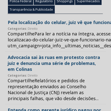
Polícia Federal
Regulatório
Shoppings
Supermecados
Transparência & Publicidade
Pela localização do celular, juiz vê que funcio
Categorias:
Direito
CompartilhePara ler a notícia na íntegra, acess
localizacao-do-celular-juiz-ve-que-funcionario-n
utm_campaign=jota_info__ultimas_noticias__
Advocacia sai às ruas em protesto contra
juiz e denuncia uma série de problemas,
em Colinas
Categorias:
Direito
CompartilheRelatórios e pedidos de
representação enviados ao Conselho
Nacional de Justiça (CNJ) revelam as
principais falhas, que vão desde decisões...
Entenda como gerente jurídico pagou por