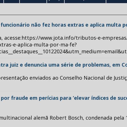
ue funcionário não fez horas extras e aplica multa 
a, acesse:https://www.jota.info/tributos-e-empresas
xtras-e-aplica-multa-por-ma-fe?
ticias__destaques__10122024&utm_medium=email&u
tra juiz e denuncia uma série de problemas, em C
esentação enviados ao Conselho Nacional de Justiça 
or fraude em perícias para ‘elevar índices de su
multinacional alemã Robert Bosch, condenada pela 1