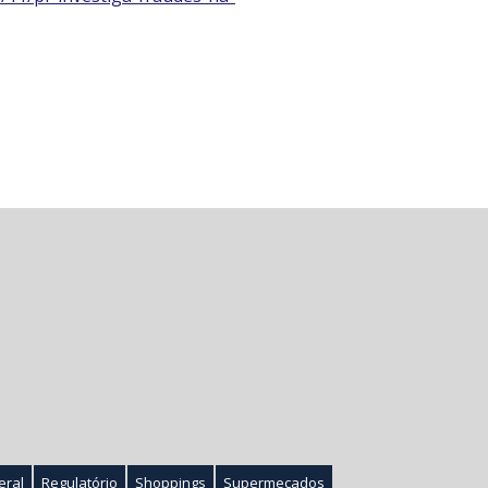
eral
Regulatório
Shoppings
Supermecados