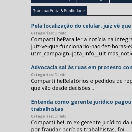
Transparência & Publicidade
Pela localização do celular, juiz vê q
Categorias:
Direito
CompartilhePara ler a notícia na íntegr
juiz-ve-que-funcionario-nao-fez-horas-e
utm_campaign=jota_info__ultimas_no
Advocacia sai às ruas em protesto con
Categorias:
Direito
CompartilheRelatórios e pedidos de repr
que vão desde decisões...
Entenda como gerente jurídico pagou p
trabalhistas
Categorias:
Direito
CompartilheUm ex-gerente jurídico da 
por fraudar perícias trabalhistas, foi...