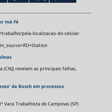
por má-fé
/trabalho/pela-localizacao-do-celular-
tm_source=RD+Station
olinas
(CNJ) revelam as principais falhas,
cesso’ da Bosch em processos
ª Vara Trabalhista de Campinas (SP)