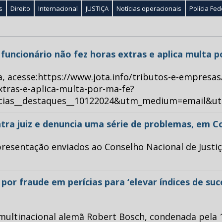
s
Direito
Internacional
JUSTIÇA
Notícias operacionais
Polícia Fed
ue funcionário não fez horas extras e aplica multa 
a, acesse:https://www.jota.info/tributos-e-empresas
xtras-e-aplica-multa-por-ma-fe?
ticias__destaques__10122024&utm_medium=email&u
tra juiz e denuncia uma série de problemas, em C
esentação enviados ao Conselho Nacional de Justiça 
or fraude em perícias para ‘elevar índices de su
multinacional alemã Robert Bosch, condenada pela 1