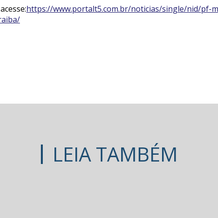
 acesse:
https://www.portalt5.com.br/noticias/single/nid/pf
aiba/
LEIA TAMBÉM