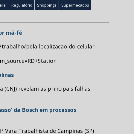
eral
Regulatório
Shoppings
Supermecados
por má-fé
/trabalho/pela-localizacao-do-celular-
tm_source=RD+Station
olinas
(CNJ) revelam as principais falhas,
cesso’ da Bosch em processos
ª Vara Trabalhista de Campinas (SP)