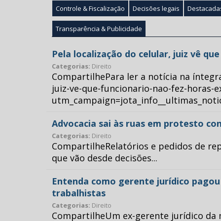
Controle & Fiscalização
Decisões legais
Destacada
Transparência & Publicidade
Pela localização do celular, juiz vê q
Categorias:
Direito
CompartilhePara ler a notícia na íntegr
juiz-ve-que-funcionario-nao-fez-horas-e
utm_campaign=jota_info__ultimas_no
Advocacia sai às ruas em protesto con
Categorias:
Direito
CompartilheRelatórios e pedidos de repr
que vão desde decisões...
Entenda como gerente jurídico pagou p
trabalhistas
Categorias:
Direito
CompartilheUm ex-gerente jurídico da 