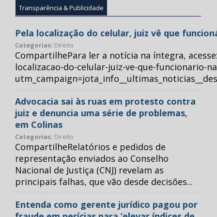
Transparência & Publicidade
Pela localização do celular, juiz vê que funcio
Categorias:
Direito
CompartilhePara ler a notícia na íntegra, acess
localizacao-do-celular-juiz-ve-que-funcionario-n
utm_campaign=jota_info__ultimas_noticias__
Advocacia sai às ruas em protesto contra
juiz e denuncia uma série de problemas,
em Colinas
Categorias:
Direito
CompartilheRelatórios e pedidos de
representação enviados ao Conselho
Nacional de Justiça (CNJ) revelam as
principais falhas, que vão desde decisões...
Entenda como gerente jurídico pagou por
fraude em perícias para ‘elevar índices de