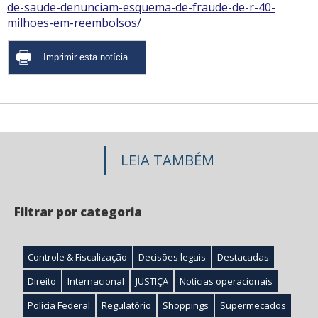
de-saude-denunciam-esquema-de-fraude-de-r-40-
milhoes-em-reembolsos/
LEIA TAMBÉM
Filtrar por categoria
Controle & Fiscalização
Decisões legais
Destacadas
Direito
Internacional
JUSTIÇA
Notícias operacionais
Polícia Federal
Regulatório
Shoppings
Supermecados