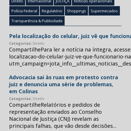
Direito
Internacional
JUSTIÇA
Notícias operacionais
Polícia Federal
Regulatório
Shoppings
Supermecados
Transparência & Publicidade
Pela localização do celular, juiz vê que funcio
Categorias:
Direito
CompartilhePara ler a notícia na íntegra, acess
localizacao-do-celular-juiz-ve-que-funcionario-n
utm_campaign=jota_info__ultimas_noticias__
Advocacia sai às ruas em protesto contra
juiz e denuncia uma série de problemas,
em Colinas
Categorias:
Direito
CompartilheRelatórios e pedidos de
representação enviados ao Conselho
Nacional de Justiça (CNJ) revelam as
principais falhas, que vão desde decisões...