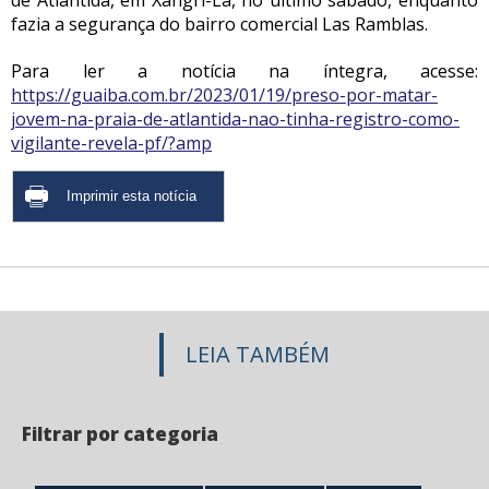
de Atlântida
, em Xangri-Lá, no último sábado, enquanto
fazia a segurança do bairro comercial Las Ramblas.
Para ler a notícia na íntegra, acesse:
https://guaiba.com.br/2023/01/19/preso-por-matar-
jovem-na-praia-de-atlantida-nao-tinha-registro-como-
vigilante-revela-pf/?amp
LEIA TAMBÉM
Filtrar por categoria