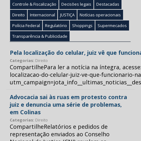
Controle & Fiscalização
Decisões legais
Destacadas
Direito
Internacional
JUSTIÇA
Notícias operacionais
Polícia Federal
Regulatório
Shoppings
Supermecados
Transparência & Publicidade
Pela localização do celular, juiz vê que funcio
Categorias:
Direito
CompartilhePara ler a notícia na íntegra, acess
localizacao-do-celular-juiz-ve-que-funcionario-n
utm_campaign=jota_info__ultimas_noticias__
Advocacia sai às ruas em protesto contra
juiz e denuncia uma série de problemas,
em Colinas
Categorias:
Direito
CompartilheRelatórios e pedidos de
representação enviados ao Conselho