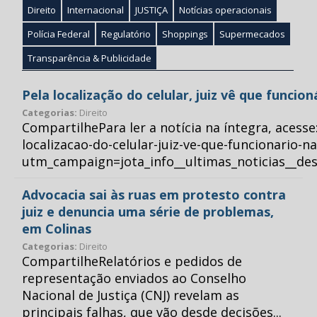
Direito
Internacional
JUSTIÇA
Notícias operacionais
Polícia Federal
Regulatório
Shoppings
Supermecados
Transparência & Publicidade
Pela localização do celular, juiz vê que funcio
Categorias:
Direito
CompartilhePara ler a notícia na íntegra, acess
localizacao-do-celular-juiz-ve-que-funcionario-n
utm_campaign=jota_info__ultimas_noticias__
Advocacia sai às ruas em protesto contra
juiz e denuncia uma série de problemas,
em Colinas
Categorias:
Direito
CompartilheRelatórios e pedidos de
representação enviados ao Conselho
Nacional de Justiça (CNJ) revelam as
principais falhas, que vão desde decisões...