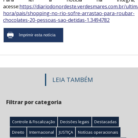
acesse:
https://diariodonordeste.verdesmares.com.br/ultim
hora/pais/shopping-no-rio-sofre-arrastao-para-roubar-
chocolates-20-pessoas-sao-detidas-1.3494782
LEIA TAMBÉM
Filtrar por categoria
Controle & Fiscalização
Decisões legais
Destacadas
Direito
Internacional
JUSTIÇA
Notícias operacionais