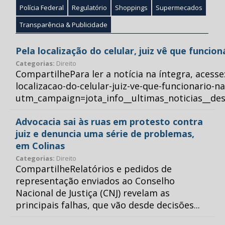
Polícia Federal
Regulatório
Shoppings
Supermecados
Transparência & Publicidade
Pela localização do celular, juiz vê que funcio
Categorias:
Direito
CompartilhePara ler a notícia na íntegra, acess
localizacao-do-celular-juiz-ve-que-funcionario-n
utm_campaign=jota_info__ultimas_noticias__
Advocacia sai às ruas em protesto contra
juiz e denuncia uma série de problemas,
em Colinas
Categorias:
Direito
CompartilheRelatórios e pedidos de
representação enviados ao Conselho
Nacional de Justiça (CNJ) revelam as
principais falhas, que vão desde decisões...