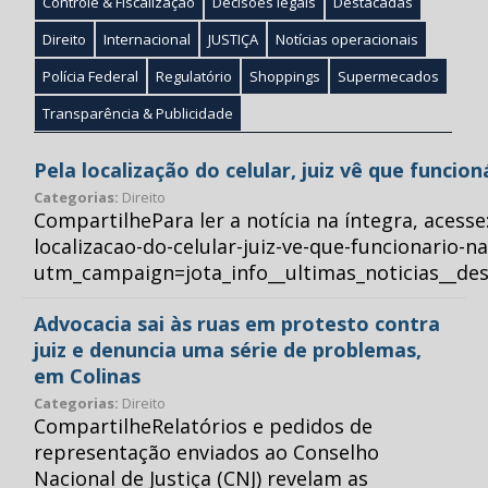
Controle & Fiscalização
Decisões legais
Destacadas
Direito
Internacional
JUSTIÇA
Notícias operacionais
Polícia Federal
Regulatório
Shoppings
Supermecados
Transparência & Publicidade
Pela localização do celular, juiz vê que funcio
Categorias:
Direito
CompartilhePara ler a notícia na íntegra, acess
localizacao-do-celular-juiz-ve-que-funcionario-n
utm_campaign=jota_info__ultimas_noticias__
Advocacia sai às ruas em protesto contra
juiz e denuncia uma série de problemas,
em Colinas
Categorias:
Direito
CompartilheRelatórios e pedidos de
representação enviados ao Conselho
Nacional de Justiça (CNJ) revelam as