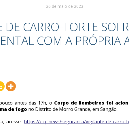
26 de maio de 2023
E DE CARRO-FORTE SOF
DENTAL COM A PRÓPRIA 
, pouco antes das 17h, o
Corpo de Bombeiros foi acio
rma de fogo
no Distrito de Morro Grande, em Sangão.
ra, acesse:
https://ocp.news/seguranca/vigilante-de-carro-f