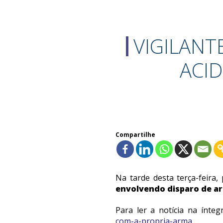
VIGILANT
ACI
Compartilhe
Na tarde desta terça-feira
envolvendo disparo de a
Para ler a notícia na ínteg
com-a-propria-arma