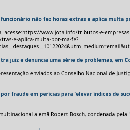
ue funcionário não fez horas extras e aplica multa 
a, acesse:https://www.jota.info/tributos-e-empresas
xtras-e-aplica-multa-por-ma-fe?
ticias__destaques__10122024&utm_medium=email&u
tra juiz e denuncia uma série de problemas, em C
esentação enviados ao Conselho Nacional de Justiça 
or fraude em perícias para ‘elevar índices de su
multinacional alemã Robert Bosch, condenada pela 1