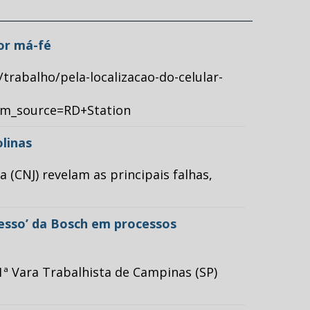
por má-fé
/trabalho/pela-localizacao-do-celular-
tm_source=RD+Station
olinas
(CNJ) revelam as principais falhas,
cesso’ da Bosch em processos
ª Vara Trabalhista de Campinas (SP)