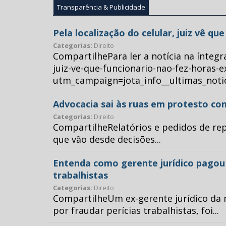
Transparência & Publicidade
Pela localização do celular, juiz vê q
Categorias:
Direito
CompartilhePara ler a notícia na íntegr
juiz-ve-que-funcionario-nao-fez-horas-e
utm_campaign=jota_info__ultimas_no
Advocacia sai às ruas em protesto con
Categorias:
Direito
CompartilheRelatórios e pedidos de repr
que vão desde decisões...
Entenda como gerente jurídico pagou p
trabalhistas
Categorias:
Direito
CompartilheUm ex-gerente jurídico da 
por fraudar perícias trabalhistas, foi...