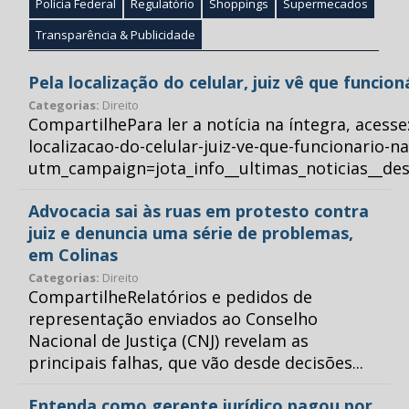
Polícia Federal
Regulatório
Shoppings
Supermecados
Transparência & Publicidade
Pela localização do celular, juiz vê que funcio
Categorias:
Direito
CompartilhePara ler a notícia na íntegra, acess
localizacao-do-celular-juiz-ve-que-funcionario-n
utm_campaign=jota_info__ultimas_noticias__
Advocacia sai às ruas em protesto contra
juiz e denuncia uma série de problemas,
em Colinas
Categorias:
Direito
CompartilheRelatórios e pedidos de
representação enviados ao Conselho
Nacional de Justiça (CNJ) revelam as
principais falhas, que vão desde decisões...
Entenda como gerente jurídico pagou por