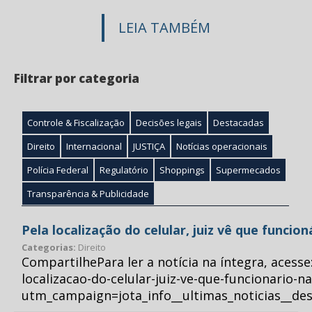
LEIA TAMBÉM
Filtrar por categoria
Controle & Fiscalização
Decisões legais
Destacadas
Direito
Internacional
JUSTIÇA
Notícias operacionais
Polícia Federal
Regulatório
Shoppings
Supermecados
Transparência & Publicidade
Pela localização do celular, juiz vê que funcio
Categorias:
Direito
CompartilhePara ler a notícia na íntegra, acess
localizacao-do-celular-juiz-ve-que-funcionario-n
utm_campaign=jota_info__ultimas_noticias__